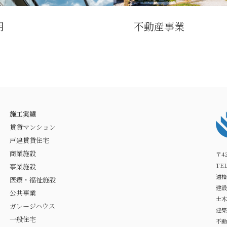
用
不動産事業
施工実績
賃貸マンション
戸建賃貸住宅
商業施設
〒4
TEL
事業施設
適格
医療・福祉施設
建設
公共事業
土木
ガレージハウス
建築
一般住宅
不動