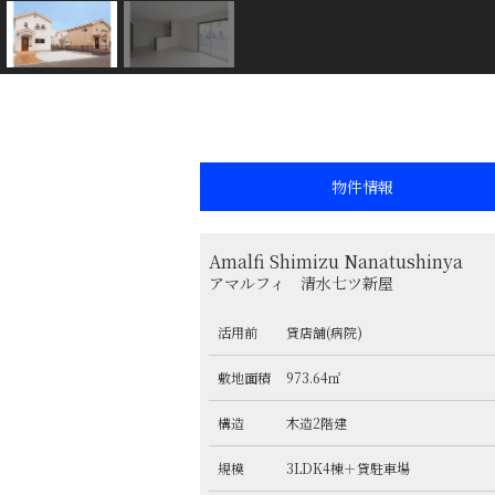
物件情報
Amalfi Shimizu Nanatushinya
アマルフィ 清水七ツ新屋
活用前
貸店舗(病院)
敷地面積
973.64㎡
構造
木造2階建
規模
3LDK4棟＋貸駐車場