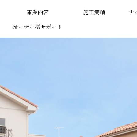
事業内容
施工実績
ナ
ン
つ
オーナー様サポート
賃貸マンション
介
戸建賃貸住宅
商業施設
医療・福祉施設
事業施設
公共施設
一般住宅
ガレージハウス