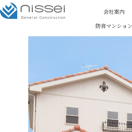
Skip
会社案内
to
content
防音マンショ
代表ごあいさ
スタッフ紹
BCP