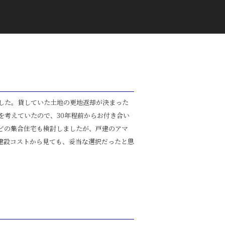
した。貸していた土地の更地返却が決まった
を考えていたので、30年程前からお付き合い
どの集合住宅も検討しましたが、戸建のアマ
建設コストから見ても、妥当な選択だったと思