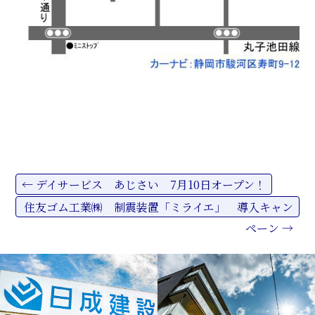
←
デイサービス あじさい 7月10日オープン！
Post
住友ゴム工業㈱ 制震装置「ミライエ」 導入キャン
ペーン
→
navigation