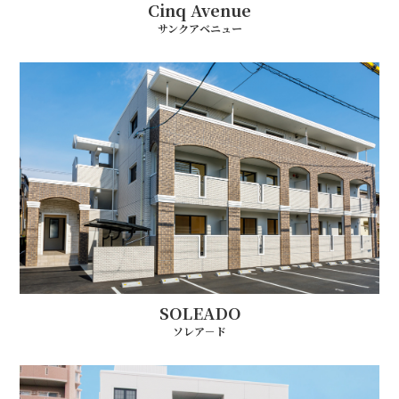
Luminous Kotobuki
Cinq Avenue
ルミナス 壽
サンクアベニュー
IL REGALO
イルレガーロ
Living Base 7
リビング・ベース7
Shine Well Ⅱ
シャインウェルⅡ
SOLEADO
ソレア－ド