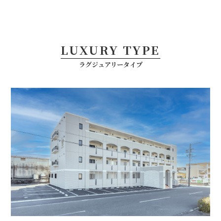
Ville Crest
ヴェル・クレスト
LUXURY TYPE
EsplanedeⅡ
ラグジュアリータイプ
エスプラネードⅡ
Phoenix aoi
フェニックス 葵
Ensoleill‎é
アンソレイエ
Flechir Court YACHIYOCHO
フレシールコート八千代町