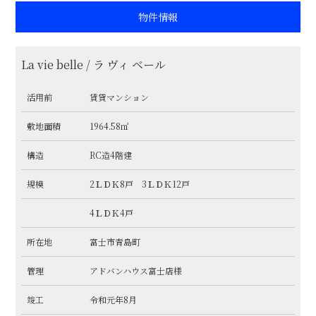
物件情報
La vie belle / ラ ヴィ ベール
活用前
賃貸マンション
敷地面積
1964.58㎡
構造
RC造4階建
規模
2ＬＤＫ8戸 3ＬＤＫ12戸
4ＬＤＫ4戸
所在地
富士市青島町
管理
アドバンハウス富士店様
竣工
令和元年8月