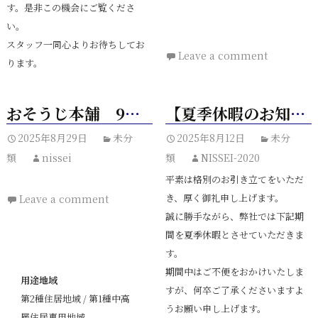
す。是非この機会にご覧くださ
※2026年1月6日（火）より通常営
い。
業となります
スタッフ一同心よりお待ちしてお
Leave a comment
ります。
おそうじ本舗 9月・10月キャンペーン
【夏季休暇のお知らせ】
物件詳細
2025年8月29日
未分
2025年8月12日
未分
類
nissei
類
NISSEI-2020
館名
平素は格別のお引き立てをいただ
Lumino（ルミノ）
き、厚く御礼申し上げます。
Leave a comment
誠に勝手ながら、弊社では下記期
住所
間を夏季休暇とさせていただきま
静岡市駿河区小鹿735-4
す。
期間中はご不便をおかけいたしま
用途地域
すが、何卒ご了承くださいますよ
第2種住居地域 / 第1種中高
うお願い申し上げます。
層住居専用地域