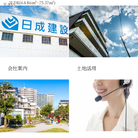
3LDK(64.86m²~75.37m²)
下さい。
navigation
家賃
ガレージハウスのメリット3選
107,000円~123,000円(共込
①近年増加している盗難被害等の
み)
リスクを低減させる
②紫外線や花粉、塵やほこり、黄
仕様
砂などの汚れから愛車を守る
オートロック TVインター
③ガレージから出入りできるので
ホン 防犯カメラ
会社案内
土地活用
天候に左右されず雨の日でも快適
エアコン設備 シャンプー
ドレッサー
そんな大注目のガレージハウス見
ウォシュレット 室内物干
学のチャンス！
し器具
各戸無料高速インターネッ
ト 宅配BOX
日時：2025年8月23日(土)～8月24
設計
日(日)10：00～16：00
日成建設(株)一級建築士事務