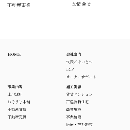
場所：静岡県静岡市駿河区池田
所
お問合せ
不動産事業
詳細はお問合せ下さい。
施工
日成建設株式会社
インスタグラム限定特典
①日成建設をフォロー
管理
▶︎
https://www.instagram.com/ni
株式会社アイワ不動産 静
sseikensetsu.official/
岡南店
HOME
会社案内
②下記の投稿をいいね
代表ごあいさつ
▶︎
https://www.instagram.com/p
BCP
/DNAlnuahibH/?img_index=1
オーナーサポート
初めてのご来場で上記2点を当日ご
お問い合わせ先
提示頂いた方にはギフトカード
事業内容
施工実績
0120-685-231
3,000円分プレゼント！
土地活用
賃貸マンション
（※土地活用をご検討中、もしく
おそうじ本舗
戸建賃貸住宅
はこれからご検討される方を対象
不動産賃貸
商業施設
カーナビ住所
とさせていただきます。）
不動産売買
事業施設
医療・福祉施設
静岡市駿河区小鹿736-2