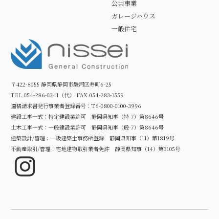
WEB予約＆初来場特典
公共事業
初めてのWEB予約（TELでも
ガレージハウス
可）・ご来場でギフトカード3,000
一般住宅
円分プレゼント！
Leave a comment
（※土地活用をご検討中、もしく
はこれからご検討される方を対象
とさせていただきます。）
〒422-8055 静岡県静岡市駿河区寿町6-25
TEL.054-286-0341（代） FAX.054-283-1559
※上記特典は後日お届けになりま
適格請求書発行事業者登録番号：T6-0800-0100-3996
す。
建設工事一式：特定建設業許可 静岡県知事（特-7）第8646号
土木工事一式：一般建設業許可 静岡県知事（般-7）第8646号
Leave a comment
建築設計/管理：一級建築士事務所登録 静岡県知事（11）第1819号
不動産取引/管理：宅地建物取引業者免許 静岡県知事（14）第3105号