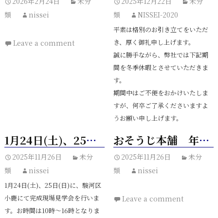
2026年2月24日
未分
2025年12月22日
未分
類
nissei
類
NISSEI-2020
平素は格別のお引き立てをいただ
き、厚く御礼申し上げます。
Leave a comment
誠に勝手ながら、弊社では下記期
間を冬季休暇とさせていただきま
す。
期間中はご不便をおかけいたしま
すが、何卒ご了承くださいますよ
うお願い申し上げます。
1月24日(土)、25日(日)【Lumino（ルミノ）】駿河区小鹿にて完成現場見学会開催
おそうじ本舗 年越大そうじキャンペーン
【冬季休暇期間】
2025年11月26日
未分
2025年11月26日
未分
類
nissei
類
nissei
2025年12月27日
1月24日(土)、25日(日)に、駿河区
（土）～2026年1月5
小鹿にて完成現場見学会を行いま
Leave a comment
す。お時間は10時〜16時となりま
日（月）