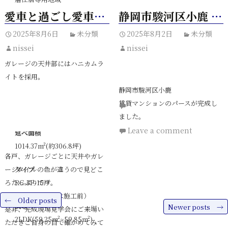
愛車と過ごし愛車を守る家
静岡市駿河区小鹿 賃貸マンション
【夏季休暇期間】
建蔽率・容積率
2025年8月13日（水）～
2025年8月6日
未分類
2025年8月2日
未分類
60％・200％ / 60％・150％
nissei
nissei
2025年8月17日（日）
敷地面積
ガレージの天井部にはハニカムラ
1204.97m²(約364.5坪)
イトを採用。
2025年8月18日（月）より通常営
静岡市駿河区小鹿
業致します
建築面積
賃貸マンションのパースが完成し
Leave a comment
445.07m²(約134.6坪)
ました。
Leave a comment
延べ面積
1014.37m²(約306.8坪)
各戸、ガレージごとに天井やガレ
ージタイルの色が違うので見どこ
タイプ
ろたっぷりです。
RC-3F-15戸
（ガレージタイルは施工前）
←
Older posts
間取り
Newer posts
→
是非、完成現場見学会にご来場い
Posts
2LDK(59.25m²~59.85m²)
ただきご自身の目で確かめてみて