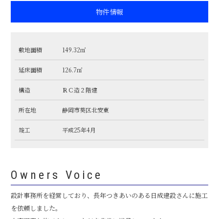
物件情報
敷地面積
149.32㎡
延床面積
126.7㎡
構造
ＲＣ造２階建
所在地
静岡市葵区北安東
竣工
平成25年4月
Owners Voice
設計事務所を経営しており、長年つきあいのある日成建設さんに施工
を依頼しました。