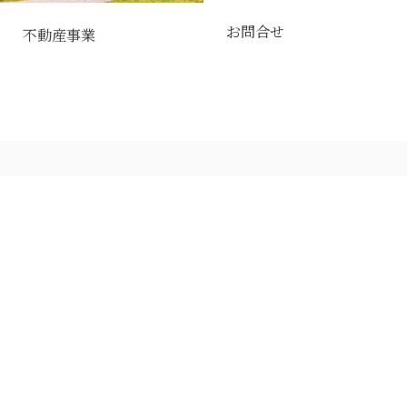
お問合せ
不動産事業
HOME
会社案内
代表ごあいさつ
BCP
オーナーサポート
事業内容
施工実績
土地活用
賃貸マンション
おそうじ本舗
戸建賃貸住宅
不動産賃貸
商業施設
不動産売買
事業施設